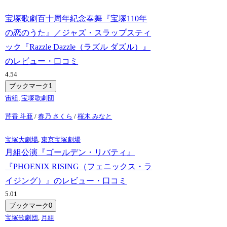
宝塚歌劇百十周年紀念奉舞『宝塚110年
の恋のうた』／ジャズ・スラップスティ
ック『Razzle Dazzle（ラズル ダズル）』
のレビュー・口コミ
4.5
4
ブックマーク
1
宙組
,
宝塚歌劇団
芹香 斗亜
/
春乃 さくら
/
桜木 みなと
宝塚大劇場
,
東京宝塚劇場
月組公演『ゴールデン・リバティ』
『PHOENIX RISING（フェニックス・ラ
イジング）』のレビュー・口コミ
5.0
1
ブックマーク
0
宝塚歌劇団
,
月組