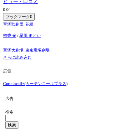
ビュー・口コミ
0.0
0
ブックマーク
0
宝塚歌劇団
,
花組
柚香 光
/
星風 まどか
宝塚大劇場
,
東京宝塚劇場
さらに読み込む
広告
Curtaincall+(カーテンコールプラス)
広告
検索
検索