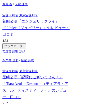
鳳月 杏
/
天紫 珠李
宝塚大劇場
,
東京宝塚劇場
花組公演『エンジェリックライ』
『Jubilee（ジュビリー）』のレビュー・
口コミ
4.7
3
ブックマーク
0
宝塚歌劇団
,
花組
永久輝 せあ
/
星空 美咲
宝塚大劇場
,
東京宝塚劇場
星組公演『記憶にございません！』
『Tiara Azul －Destino－（ティアラ・ア
スール ディスティーノ）』のレビュ
ー・口コミ
5.0
2