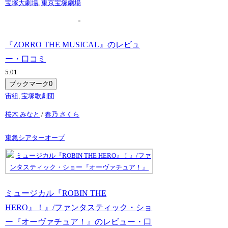
宝塚大劇場
,
東京宝塚劇場
『ZORRO THE MUSICAL』のレビュ
ー・口コミ
5.0
1
ブックマーク
0
宙組
,
宝塚歌劇団
桜木 みなと
/
春乃 さくら
東急シアターオーブ
ミュージカル『ROBIN THE
HERO』！』/ファンタスティック・ショ
ー『オーヴァチュア！』のレビュー・口