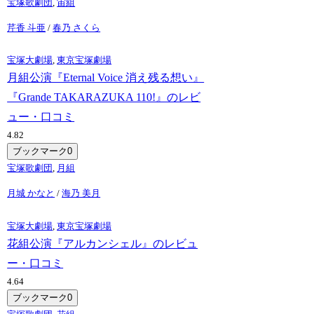
宝塚歌劇団
,
宙組
芹香 斗亜
/
春乃 さくら
宝塚大劇場
,
東京宝塚劇場
月組公演『Eternal Voice 消え残る想い』
『Grande TAKARAZUKA 110!』のレビ
ュー・口コミ
4.8
2
ブックマーク
0
宝塚歌劇団
,
月組
月城 かなと
/
海乃 美月
宝塚大劇場
,
東京宝塚劇場
花組公演『アルカンシェル』のレビュ
ー・口コミ
4.6
4
ブックマーク
0