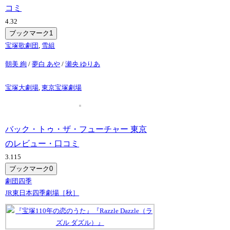
コミ
4.3
2
ブックマーク
1
宝塚歌劇団
,
雪組
朝美 絢
/
夢白 あや
/
瀬央 ゆりあ
宝塚大劇場
,
東京宝塚劇場
バック・トゥ・ザ・フューチャー 東京
のレビュー・口コミ
3.1
15
ブックマーク
0
劇団四季
JR東日本四季劇場［秋］