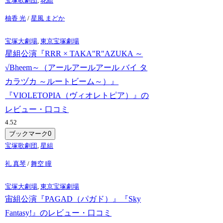
宝塚歌劇団
,
花組
柚香 光
/
星風 まどか
宝塚大劇場
,
東京宝塚劇場
星組公演『RRR × TAKA"R"AZUKA ～
√Bheem～（アールアールアール バイ タ
カラヅカ ～ルートビーム～）』
『VIOLETOPIA（ヴィオレトピア）』の
レビュー・口コミ
4.5
2
ブックマーク
0
宝塚歌劇団
,
星組
礼 真琴
/
舞空 瞳
宝塚大劇場
,
東京宝塚劇場
宙組公演『PAGAD（パガド）』『Sky
Fantasy!』のレビュー・口コミ