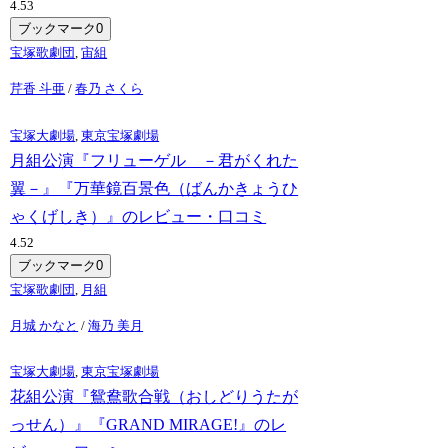
4.5
3
ブックマーク
0
宝塚歌劇団
,
宙組
芹香 斗亜
/
春乃 さくら
宝塚大劇場
,
東京宝塚劇場
月組公演『フリューゲル －君がくれた
翼－』『万華鏡百景色（ばんかきょうひ
ゃくげしき）』のレビュー・口コミ
4.5
2
ブックマーク
0
宝塚歌劇団
,
月組
月城 かなと
/
海乃 美月
宝塚大劇場
,
東京宝塚劇場
花組公演『鴛鴦歌合戦（おしどりうたが
っせん）』『GRAND MIRAGE!』のレ