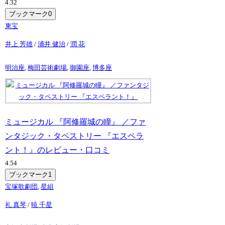
4.3
2
ブックマーク
0
東宝
井上 芳雄
/
浦井 健治
/
潤 花
明治座
,
梅田芸術劇場
,
御園座
,
博多座
ミュージカル 『阿修羅城の瞳』 ／ファ
ンタジック・タペストリー 『エスペラ
ント！』のレビュー・口コミ
4.5
4
ブックマーク
1
宝塚歌劇団
,
星組
礼 真琴
/
暁 千星