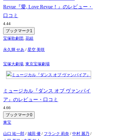
Revue『愛, Love Revue！』のレビュー・
口コミ
4.4
4
ブックマーク
1
宝塚歌劇団
,
花組
永久輝 せあ
/
星空 美咲
宝塚大劇場
,
東京宝塚劇場
ミュージカル『ダンス オブ ヴァンパイ
ア』のレビュー・口コミ
4.6
6
ブックマーク
0
東宝
山口 祐一郎
/
城田 優
/
フランク 莉奈
/
中村 麗乃
/