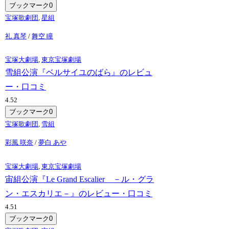
ブックマーク
0
宝塚歌劇団
,
星組
礼 真琴
/
舞空 瞳
宝塚大劇場
,
東京宝塚劇場
雪組公演『ベルサイユのばら』のレビュ
ー・口コミ
4.5
2
ブックマーク
0
宝塚歌劇団
,
雪組
彩風 咲奈
/
夢白 あや
宝塚大劇場
,
東京宝塚劇場
宙組公演『Le Grand Escalier －ル・グラ
ン・エスカリエ－』のレビュー・口コミ
4.5
1
ブックマーク
0