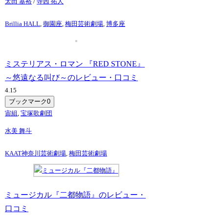
太田 基裕
/
寺西 拓人
Brillia HALL
,
御園座
,
梅田芸術劇場
,
博多座
ミステリアス・ロマン 『RED STONE』
～悠遠なる叫び～のレビュー・口コミ
4.1
5
ブックマーク
0
宙組
,
宝塚歌劇団
水美 舞斗
KAAT神奈川芸術劇場
,
梅田芸術劇場
ミュージカル『二都物語』のレビュー・
口コミ