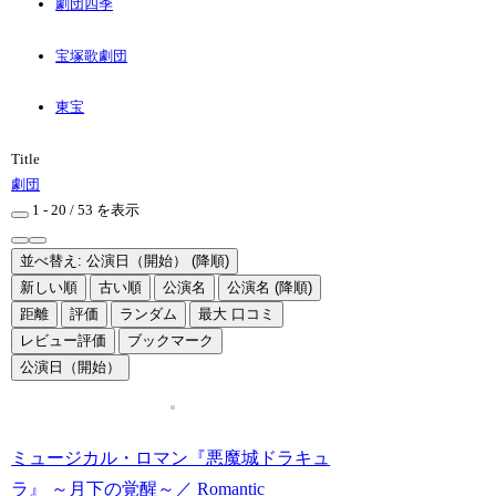
劇団四季
宝塚歌劇団
東宝
Title
劇団
1 - 20 / 53 を表示
並べ替え: 公演日（開始） (降順)
新しい順
古い順
公演名
公演名 (降順)
距離
評価
ランダム
最大 口コミ
レビュー評価
ブックマーク
公演日（開始）
ミュージカル・ロマン『悪魔城ドラキュ
ラ』 ～月下の覚醒～／ Romantic