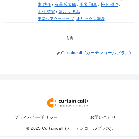
東 啓介
/
有澤 樟太郎
/
甲斐 翔真
/
松下 優也
/
田村 芽実
/
清水 くるみ
東急シアターオーブ
,
オリックス劇場
広告
Curtaincall+(カーテンコールプラス)
プライバシーポリシー
お問い合わせ
© 2025 Curtaincall+(カーテンコールプラス).