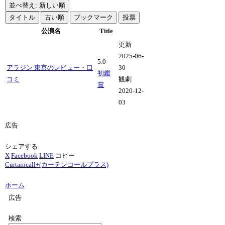
並べ替え: 新しい順
タイトル
古い順
ブックマーク
投票
公演名
Title
更新
2025-06-
5.0
アラジン 東京のレビュー・口
30
初鑑
コミ
観劇
賞
2020-12-
03
広告
シェアする
X
Facebook
LINE
コピー
Curtaincall+(カーテンコールプラス)
ホーム
広告
検索