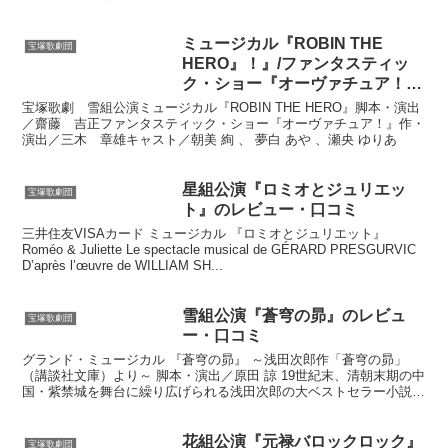
太子ルドルフと男爵令嬢マリーの悲恋を、柴田侑宏...
ミュージカル『ROBIN THE
宝塚歌劇団
HERO』！』/ファンタスティッ
ク・ショー『オーヴァチュア！』
のレビュー・口コミ
宝塚歌劇 雪組公演ミュージカル『ROBIN THE HERO』脚本・演出
／齋藤 吉正ファンタスティック・ショー『オーヴァチュア！』作・
演出／三木 章雄キャスト／朝美 絢 、 夢白 あや 、瀬央 ゆりあ
星組公演『ロミオとジュリエッ
宝塚歌劇団
ト』のレビュー・口コミ
三井住友VISAカード ミュージカル 『ロミオとジュリエット』
Roméo & Juliette Le spectacle musical de GÉRARD PRESGURVIC
D’après l’œuvre de WILLIAM SH...
雪組公演『蒼穹の昴』のレビュ
宝塚歌劇団
ー・口コミ
グランド・ミュージカル 『蒼穹の昴』 ～浅田次郎作「蒼穹の昴」
（講談社文庫）より～ 脚本・演出／原田 諒 19世紀末、清朝末期の中
国・紫禁城を舞台に繰り広げられる浅田次郎の大ベストセラー小説
「蒼穹の昴」の初の舞台化に、宝塚歌劇が壮大なスケー...
花組公演『元禄バロックロック』
宝塚歌劇団