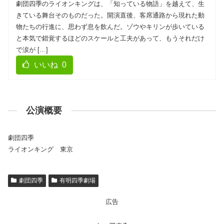
劇団四季のライオンキングは、「知っている物語」を越えて、生
きている舞台そのものだった。開演直後、客席通路から現れた動
物たちの行進に、思わず息を飲んだ。ゾウやキリンが歩いている
と本気で錯覚するほどのスケールと工夫があって、もうそれだけ
で涙が […]
いいね
0
公演概要
劇団四季
ライオンキング 東京
劇団四季
有明四季劇場
広告