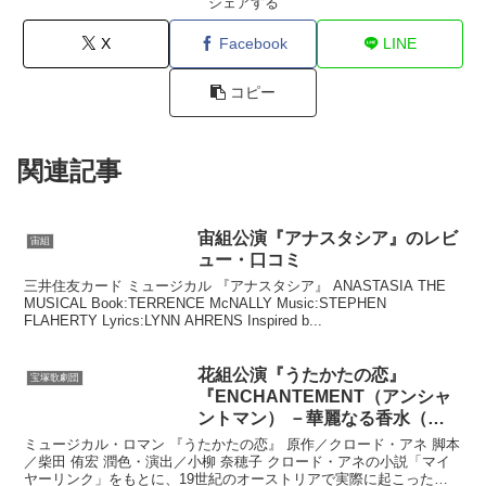
シェアする
X
Facebook
LINE
コピー
関連記事
宙組公演『アナスタシア』のレビ
宙組
ュー・口コミ
三井住友カード ミュージカル 『アナスタシア』 ANASTASIA THE
MUSICAL Book:TERRENCE McNALLY Music:STEPHEN
FLAHERTY Lyrics:LYNN AHRENS Inspired b...
花組公演『うたかたの恋』
宝塚歌劇団
『ENCHANTEMENT（アンシャ
ントマン） －華麗なる香水（パ
ルファン）－』のレビュー・口コ
ミュージカル・ロマン 『うたかたの恋』 原作／クロード・アネ 脚本
ミ
／柴田 侑宏 潤色・演出／小柳 奈穂子 クロード・アネの小説「マイ
ヤーリンク」をもとに、19世紀のオーストリアで実際に起こった皇