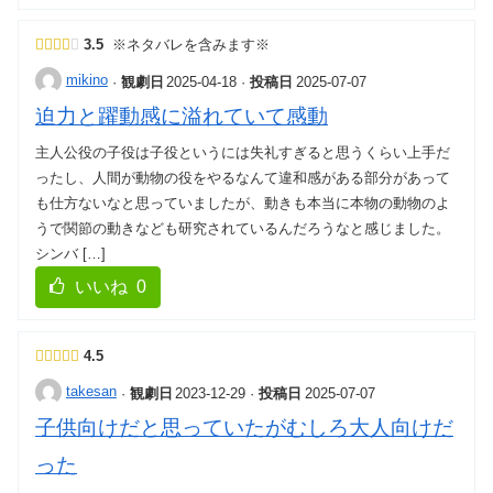
3.5
※ネタバレを含みます※
mikino
·
観劇日
2025-04-18
·
投稿日
2025-07-07
迫力と躍動感に溢れていて感動
主人公役の子役は子役というには失礼すぎると思うくらい上手だ
ったし、人間が動物の役をやるなんて違和感がある部分があって
も仕方ないなと思っていましたが、動きも本当に本物の動物のよ
うで関節の動きなども研究されているんだろうなと感じました。
シンバ […]
いいね
0
4.5
takesan
·
観劇日
2023-12-29
·
投稿日
2025-07-07
子供向けだと思っていたがむしろ大人向けだ
った