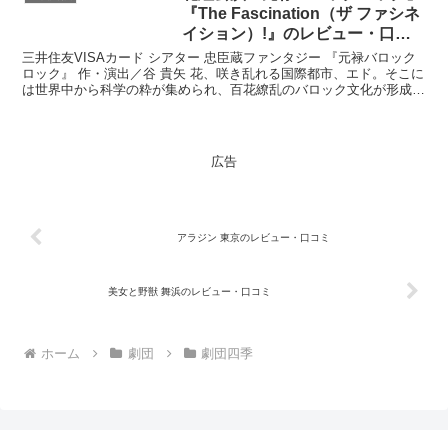
『The Fascination（ザ ファシネ
イション）!』のレビュー・口コ
ミ
三井住友VISAカード シアター 忠臣蔵ファンタジー 『元禄バロック
ロック』 作・演出／谷 貴矢 花、咲き乱れる国際都市、エド。そこに
は世界中から科学の粋が集められ、百花繚乱のバロック文化が形成さ
れていた。 元赤穂藩藩士の優しく真面目な時計...
広告
アラジン 東京のレビュー・口コミ
美女と野獣 舞浜のレビュー・口コミ
ホーム
劇団
劇団四季