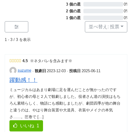
3 個の星
0%
2 個の星
0%
1 個の星
0%
並べ替え: 投票
1 - 3 / 3 を表示
4.5
※ネタバレを含みます※
suzume
·
観劇日
2023-12-03
·
投稿日
2025-06-11
躍動感！！
ミュージカルはあまり劇場に足を運んだことが無かったのです
が、初心者の母と２人で観劇しました。役者さん達の演技はもち
ろん素晴らしく、物語にも感動しましたが、劇団四季が他の舞台
と違うのは、やはり舞台装置や大道具、衣装やメイクの本気
さ……。圧巻で […]
いいね
1