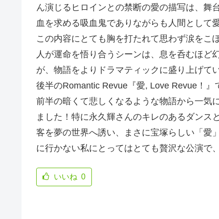
ん演じるヒロインとの禁断の愛の描写は、舞
血を求める吸血鬼でありながらも人間として
この内容にとても胸を打たれて思わず涙をこ
人が運命を悟り合うシーンは、息を呑むほど
が、物語をよりドラマティックに盛り上げて
後半のRomantic Revue『愛, Love 
前半の暗くて悲しくなるような物語から一気
ました！特に永久輝さんのキレのあるダンス
客を夢の世界へ誘い、まさに宝塚らしい「愛
に行かない私にとってはとても贅沢な公演で
いいね
0