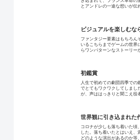
き込まれて、フランス革命の
とアンドレの一途な想いが伝わ
ビジュアルを楽しむな
ファンタジー要素はもちろん
いるこちらまでゲームの世界
らワンパターンなストーリーが
初鑑賞
人生で初めての劇団四季での
でとてもワクワクしてしまし
が、声ははっきりと聞こえ役者さ
世界観に引き込まれた
コロナが少しも落ち着いた頃
した。落ち着いたとはいえ、
どのような演出があるのか等、