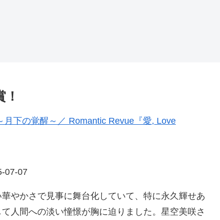
賞！
醒～／ Romantic Revue『愛, Love
5-07-07
い華やかさで見事に舞台化していて、特に永久輝せあ
して人間への淡い憧憬が胸に迫りました。星空美咲さ