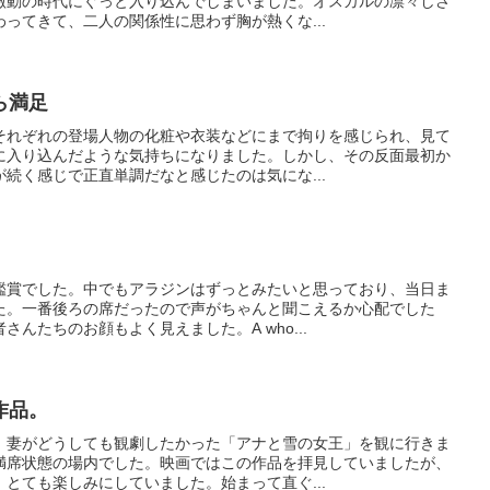
激動の時代にぐっと入り込んでしまいました。オスカルの凛々しさ
ってきて、二人の関係性に思わず胸が熱くな...
ら満足
それぞれの登場人物の化粧や衣装などにまで拘りを感じられ、見て
に入り込んだような気持ちになりました。しかし、その反面最初か
続く感じで正直単調だなと感じたのは気にな...
鑑賞でした。中でもアラジンはずっとみたいと思っており、当日ま
た。一番後ろの席だったので声がちゃんと聞こえるか心配でした
んたちのお顔もよく見えました。A who...
作品。
、妻がどうしても観劇したかった「アナと雪の女王」を観に行きま
満席状態の場内でした。映画ではこの作品を拝見していましたが、
とても楽しみにしていました。始まって直ぐ...