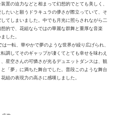
台装置の迫力などと相まって幻想的でとても美しく、
愛したいと願うドラキュラの儚さが際立っていて、そ
ぼしてしまいました。中でも月光に照らされながら二
幻想的で、花組ならではの華麗な群舞と重厚な音楽
いました。
Revue！』では一転、華やかで夢のような世界が繰り広げられ、
に転調してそのギャップが凄くてとても幸せを味わえ
と、星空さんの可憐さが光るデュエットダンスは、観
」と「夢」に満ちた舞台でした。普段このような舞台
、花組の表現力の高さに感嘆しました。