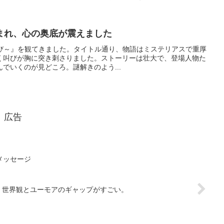
まれ、心の奥底が震えました
なる叫び～』を観てきました。タイトル通り、物語はミステリアスで重厚
く叫びが胸に突き刺さりました。ストーリーは壮大で、登場人物た
でいくのが見どころ。謎解きのよう...
広告
メッセージ
世界観とユーモアのギャップがすごい。