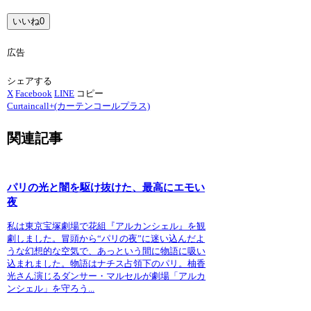
いいね
0
広告
シェアする
X
Facebook
LINE
コピー
Curtaincall+(カーテンコールプラス)
関連記事
パリの光と闇を駆け抜けた、最高にエモい
夜
私は東京宝塚劇場で花組『アルカンシェル』を観
劇しました。冒頭から“パリの夜”に迷い込んだよ
うな幻想的な空気で、あっという間に物語に吸い
込まれました。物語はナチス占領下のパリ。柚香
光さん演じるダンサー・マルセルが劇場「アルカ
ンシェル」を守ろう...