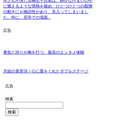
琴さんが演じる柳生十兵衛は、静かな佇まいの中
に燃えるような情熱を秘め、ひとつひとつの殺陣
の動きにも物語性があり、見入ってしまいまし
た。特に、尼寺での場面...
広告
勇気と誇りが胸を打つ、最高のエンタメ体験
月組の真骨頂！心に翼をくれたダブルステージ
広告
検索
検索