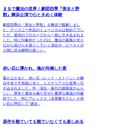
まるで魔法の世界！劇団四季『美女と野
獣』舞浜公演で心ときめく体験
劇団四季の『美女と野獣』を舞浜で観劇しまし
た。ディズニー作品のミュージカルは初めてでし
たが、冒頭のプロローグから一気に引き込まれま
した。特に印象的だったのは、魔法の薔薇が光り
ながら花びらを落としていく演出や、ビーストが
人間に戻る瞬間の美しい...
赤い石に導かれ、魂が共鳴した夜
幕が上がると、赤い石（レッド・ストーン）が舞
台中央で不気味に光り、ミステリアスな世界へ引
き込まれました。作・演出・振付の謝珠栄さんら
しい、歴史と運命を織り交ぜた重厚な構成が印象
的でした。特にアレックス（水美舞斗さん）が赤
い石に呼応して“過去...
原作を観ていても観ていなくても楽しめる