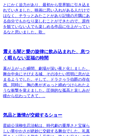
とにかく迫力があり、最初から世界観に引き込ま
れていきました。映画に思い入れがある人だけで
はなく、チラッとみたことがあり記憶の片隅にあ
る自分でもかなり楽しむことができたので、原作
を観ていない人でも楽しめる作品に仕上がってい
るなと思いました。歌...
震える闇と愛の旋律に飲み込まれた、息つ
く暇もない至福の時間
幕が上がった瞬間、劇場が深い夜と化しました。
舞台中央にそびえる城、その冷たい照明に息が止
まるようでした。そして、ドラクゥラ伯爵の存在
感。同時に、胸の奥がぎゅっと締めつけられたよ
うな衝撃を覚えました。圧倒的な孤高と哀しみが
瞳から伝わってきて、...
気品と激情が交錯するショー
星組公演柳生忍法帖は、時代劇の重厚さと宝塚ら
しい華やかさが絶妙に交錯する舞台でした。礼真