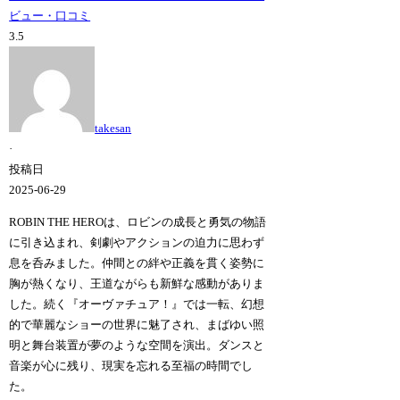
ビュー・口コミ
3.5
takesan
·
投稿日
2025-06-29
ROBIN THE HEROは、ロビンの成長と勇気の物語
に引き込まれ、剣劇やアクションの迫力に思わず
息を呑みました。仲間との絆や正義を貫く姿勢に
胸が熱くなり、王道ながらも新鮮な感動がありま
した。続く『オーヴァチュア！』では一転、幻想
的で華麗なショーの世界に魅了され、まばゆい照
明と舞台装置が夢のような空間を演出。ダンスと
音楽が心に残り、現実を忘れる至福の時間でし
た。