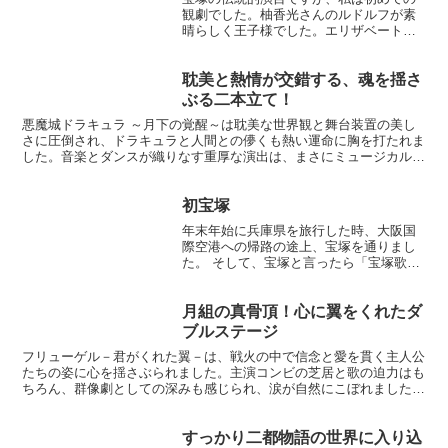
観劇でした。柚香光さんのルドルフが素
晴らしく王子様でした。エリザベートで
もルドルフを演じていらっしゃいました
が、その時よりもさすがトップさんとい
う貫禄があったように思います。星風ま
耽美と熱情が交錯する、魂を揺さ
どかさんのマリーも、可愛...
ぶる二本立て！
悪魔城ドラキュラ ～月下の覚醒～は耽美な世界観と舞台装置の美し
さに圧倒され、ドラキュラと人間との儚くも熱い運命に胸を打たれま
した。音楽とダンスが織りなす重厚な演出は、まさにミュージカル・
ロマンの真髄。一方『愛, Love Revue！』は華...
初宝塚
年末年始に兵庫県を旅行した時、大阪国
際空港への帰路の途上、宝塚を通りまし
た。 そして、宝塚と言ったら「宝塚歌劇
団」です。 男のぼくが言うのは、ちょっ
と妙な話かもしれませんが、「いつか、
宝塚大劇場でショーを見たいなあ」と漠
月組の真骨頂！心に翼をくれたダ
然と思っていて、せっ...
ブルステージ
フリューゲル－君がくれた翼－は、戦火の中で信念と愛を貫く主人公
たちの姿に心を揺さぶられました。主演コンビの芝居と歌の迫力はも
ちろん、群像劇としての深みも感じられ、涙が自然にこぼれました。
舞台美術や衣装も美しく、重厚な世界観を支えていました。...
すっかり二都物語の世界に入り込