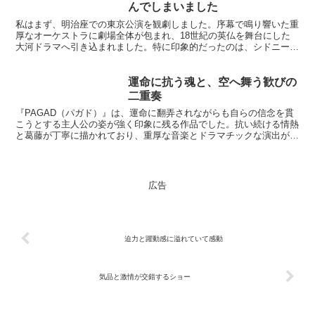
んでしまいました
私はまず、明治座での東京公演を観劇しました。序幕で鳴り響いた重
厚なオーケストラに劇場全体が包まれ、18世紀の英仏を舞台にした
大河ドラマへ引き込まれました。特に印象的だったのは、シドニー・
カートン（井上芳雄さん）がアルコールに溺れながらふと見...
運命に抗う魂と、空へ舞う歓びの
二重奏
『PAGAD（パガド）』は、運命に翻弄されながらも自らの信念を貫
こうとする主人公の姿が強く印象に残る作品でした。抗い続ける情熱
と葛藤が丁寧に描かれており、重厚な音楽とドラマチックな演出がそ
の想いをより一層引き立てます。主演の圧倒的な芝居力と...
広告
迫力と躍動感に溢れていて感動
気品と激情が交錯するショー