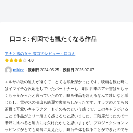
口コミ: 何回でも観たくなる作品
アナと雪の女王 東京のレビュー・口コミ
4.0
·
観劇日
2024-05-25
·
投稿日
2025-07-07
mikino
エルサの歌の迫力が凄くて、とても印象深かったです。映画を観た時に
はイマイチな反応をしていたパートナーも、劇団四季のアナ雪はめちゃ
くちゃ良かったと言っていたので、映画作品を超えるなんて凄いなと感
じたし、雪や氷の演出も綺麗で素晴らしかったです。オラフのとてもお
茶目で可愛いキャラクターもそのものという感じで、このキャラがいる
ことで作品がより一層よく感じるなと思いました。二階席だったので一
階席に比べると迫力には欠けたかなと思いますが、プロジェクションマ
ッピングがとても綺麗に見えたし、舞台全体を観ることができたのでそ