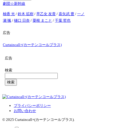
劇団☆新幹線
柚香 光
/
鈴木 拡樹
/
早乙女 友貴
/
喜矢武 豊
/
一ノ
瀬 颯
/
樋口 日奈
/
粟根 まこと
/
千葉 哲也
広告
Curtaincall+(カーテンコールプラス)
広告
検索
検索
プライバシーポリシー
お問い合わせ
© 2025 Curtaincall+(カーテンコールプラス).