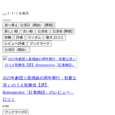
1 - 1 / 1 を表示
並べ替え: 公演日（開始） (降順)
新しい順
古い順
公演名
公演名 (降順)
距離
評価
ランダム
最大 口コミ
レビュー評価
ブックマーク
公演日（開始）
2025年劇団☆新感線45周年興行・初夏公
演 いのうえ歌舞伎【譚】
Retrospective『紅鬼物語』のレビュー・
口コミ
0.0
0
ブックマーク
0