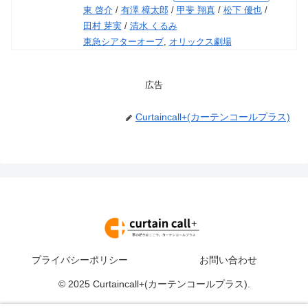
東 啓介
/
有澤 樟太郎
/
甲斐 翔真
/
松下 優也
/
田村 芽実
/
清水 くるみ
東急シアターオーブ
,
オリックス劇場
広告
Curtaincall+(カーテンコールプラス)
プライバシーポリシー
お問い合わせ
© 2025 Curtaincall+(カーテンコールプラス).