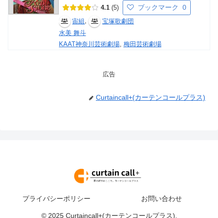
ブックマーク
0
4.1
5
,
宙組
宝塚歌劇団
水美 舞斗
KAAT神奈川芸術劇場
,
梅田芸術劇場
広告
Curtaincall+(カーテンコールプラス)
プライバシーポリシー
お問い合わせ
© 2025 Curtaincall+(カーテンコールプラス).