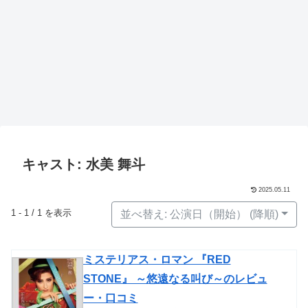
キャスト: 水美 舞斗
2025.05.11
1 - 1 / 1 を表示
並べ替え: 公演日（開始） (降順)
ミステリアス・ロマン 『RED
STONE』 ～悠遠なる叫び～のレビュ
ー・口コミ