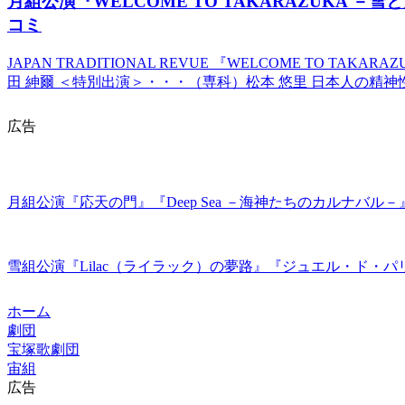
月組公演『WELCOME TO TAKARAZUKA
コミ
JAPAN TRADITIONAL REVUE 『WELCOME TO T
田 紳爾 ＜特別出演＞・・・（専科）松本 悠里 日本人の精神
広告
月組公演『応天の門』『Deep Sea －海神たちのカルナバル
雪組公演『Lilac（ライラック）の夢路』『ジュエル・ド・パ
ホーム
劇団
宝塚歌劇団
宙組
広告