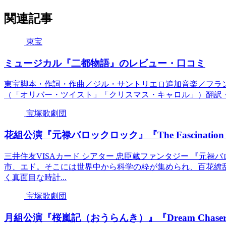
関連記事
東宝
ミュージカル『二都物語』のレビュー・口コミ
東宝脚本・作詞・作曲／ジル・サントリエロ追加音楽／フラ
（「オリバー・ツイスト」「クリスマス・キャロル」）翻訳・演
宝塚歌劇団
花組公演『元禄バロックロック』『The Fascinat
三井住友VISAカード シアター 忠臣蔵ファンタジー 『元禄
市、エド。そこには世界中から科学の粋が集められ、百花繚
く真面目な時計...
宝塚歌劇団
月組公演『桜嵐記（おうらんき）』『Dream Chas