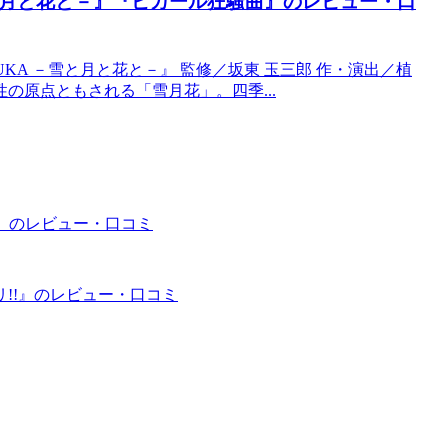
 －雪と月と花と－』『ピガール狂騒曲』のレビュー・口
AKARAZUKA －雪と月と花と－』 監修／坂東 玉三郎 作・演出／植
性の原点ともされる「雪月花」。四季...
－』のレビュー・口コミ
リ!!』のレビュー・口コミ