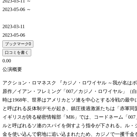
2023-03-11 ～
2023-05-06 ～
2023-03-11
2023-05-06
ブックマーク
0
口コミを書く
0.0
0
公演概要
アクション・ロマネスク 『カジノ・ロワイヤル ～我が名は
原作／イアン・フレミング「007／カジノ・ロワイヤル」（白
時は1968年、世界はアメリカとソ連を中心とする冷戦の最
と呼ばれる反体制デモが起き、鎮圧後過激派たちは「赤軍同
イギリスが誇る秘密情報部「MI6」では、コードネーム「0
ルと呼ばれるソ連のスパイを倒すよう指令が下される。ル・
金を使い込んで窮地に追い込まれたため、カジノで一攫千金