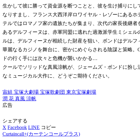
生かして彼に勝って資金源を断つことと、彼を生け捕りにし
なりすまし、フランス大西洋岸ロワイヤル・レゾーにあるホ
テルではロマノフ家の遺族たちが集まり、次代の家長後継者
あるデルフィーヌは、赤軍同盟に逃れた過激派学生ミシェル
ルは、デルフィーヌが相続した財産を狙い、ボンドはデルフ
華麗なるカジノを舞台に、密かにめぐらされる陰謀と策略。C
ドの行く手には次々と危機が襲いかかる…
クールでソリッドな真風涼帆が、ジェームズ・ボンドに扮し
なミュージカル大作に、どうぞご期待ください。
宙組
宝塚大劇場
宝塚歌劇団
東京宝塚劇場
潤 花
真風 涼帆
広告
シェアする
X
Facebook
LINE
コピー
Curtaincall+(カーテンコールプラス)