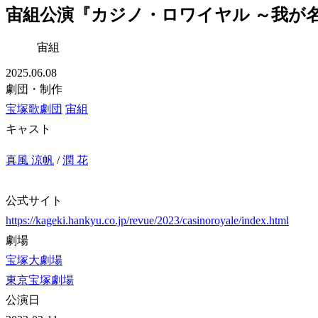
宙組公演『カジノ・ロワイヤル ～我が
宙組
2025.06.08
劇団・制作
宝塚歌劇団
宙組
キャスト
真風 涼帆
/
潤 花
公式サイト
https://kageki.hankyu.co.jp/revue/2023/casinoroyale/index.html
劇場
宝塚大劇場
東京宝塚劇場
公演日