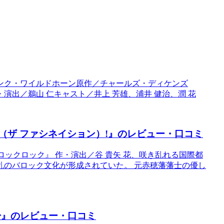
ンク・ワイルドホーン原作／チャールズ・ディケンズ
出／鵜山 仁キャスト／井上 芳雄、浦井 健治、潤 花
ion（ザ ファシネイション）!』のレビュー・口コミ
バロックロック』 作・演出／谷 貴矢 花、咲き乱れる国際都
乱のバロック文化が形成されていた。 元赤穂藩藩士の優し
er』のレビュー・口コミ