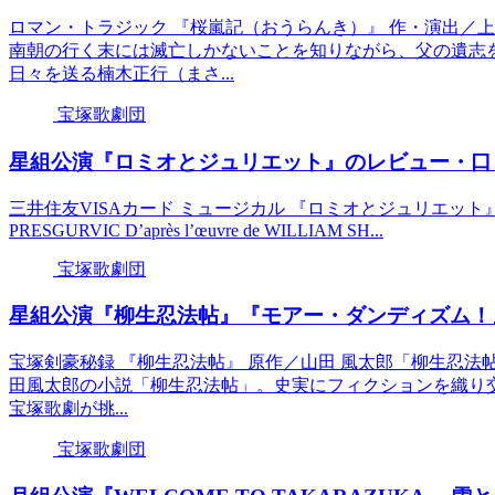
ロマン・トラジック 『桜嵐記（おうらんき）』 作・演出／上
南朝の行く末には滅亡しかないことを知りながら、父の遺志
日々を送る楠木正行（まさ...
宝塚歌劇団
星組公演『ロミオとジュリエット』のレビュー・口
三井住友VISAカード ミュージカル 『ロミオとジュリエット』 Roméo & Juli
PRESGURVIC D’après l’œuvre de WILLIAM SH...
宝塚歌劇団
星組公演『柳生忍法帖』『モアー・ダンディズム！
宝塚剣豪秘録 『柳生忍法帖』 原作／山田 風太郎「柳生忍法帖」
田風太郎の小説「柳生忍法帖」。史実にフィクションを織り
宝塚歌劇が挑...
宝塚歌劇団