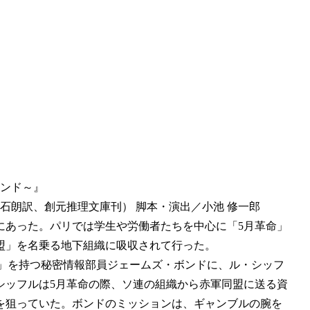
ボンド～』
石朗訳、創元推理文庫刊） 脚本・演出／小池 修一郎
中にあった。パリでは学生や労働者たちを中心に「5月革命」
盟」を名乗る地下組織に吸収されて行った。
07」を持つ秘密情報部員ジェームズ・ボンドに、ル・シッフ
シッフルは5月革命の際、ソ連の組織から赤軍同盟に送る資
を狙っていた。ボンドのミッションは、ギャンブルの腕を