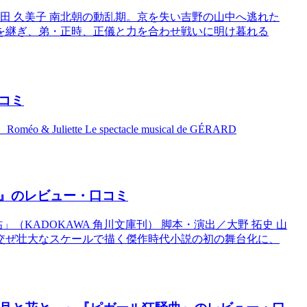
田 久美子 南北朝の動乱期。京を失い吉野の山中へ逃れた
を継ぎ、弟・正時、正儀と力を合わせ戦いに明け暮れる
コミ
ette Le spectacle musical de GÉRARD
』のレビュー・口コミ
（KADOKAWA 角川文庫刊） 脚本・演出／大野 拓史 山
交ぜ壮大なスケールで描く傑作時代小説の初の舞台化に、