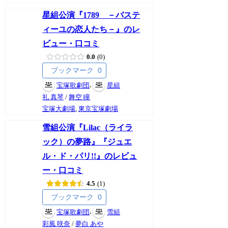
星組公演『1789 －バステ
ィーユの恋人たち－』のレ
ビュー・口コミ
0.0
0
ブックマーク
0
,
宝塚歌劇団
星組
礼 真琴
/
舞空 瞳
宝塚大劇場
,
東京宝塚劇場
雪組公演『Lilac（ライラ
ック）の夢路』『ジュエ
ル・ド・パリ!!』のレビュ
ー・口コミ
4.5
1
ブックマーク
0
,
宝塚歌劇団
雪組
彩風 咲奈
/
夢白 あや