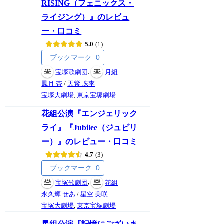
RISING（フェニックス・
ライジング）』のレビュ
ー・口コミ
5.0
1
ブックマーク
0
,
宝塚歌劇団
月組
鳳月 杏
/
天紫 珠李
宝塚大劇場
,
東京宝塚劇場
花組公演『エンジェリック
ライ』『Jubilee（ジュビリ
ー）』のレビュー・口コミ
4.7
3
ブックマーク
0
,
宝塚歌劇団
花組
永久輝 せあ
/
星空 美咲
宝塚大劇場
,
東京宝塚劇場