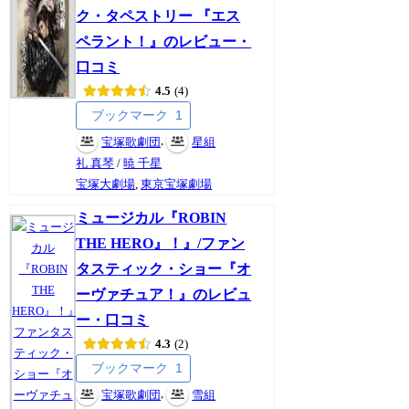
ク・タペストリー 『エス
ペラント！』のレビュー・
口コミ
4.5
4
ブックマーク
1
,
宝塚歌劇団
星組
礼 真琴
/
暁 千星
宝塚大劇場
,
東京宝塚劇場
ミュージカル『ROBIN
THE HERO』！』/ファン
タスティック・ショー『オ
ーヴァチュア！』のレビュ
ー・口コミ
4.3
2
ブックマーク
1
,
宝塚歌劇団
雪組