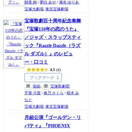
朝美 絢
/
夢白 あや
/
瀬央 ゆりあ
宝塚大劇場
,
東京宝塚劇場
宝塚歌劇百十周年紀念奉舞
『宝塚110年の恋のうた』
／ジャズ・スラップスティ
ック『Razzle Dazzle（ラズ
ル ダズル）』のレビュ
ー・口コミ
4.5
4
ブックマーク
1
,
宙組
宝塚歌劇団
芹香 斗亜
/
春乃 さくら
/
桜木 み
なと
宝塚大劇場
,
東京宝塚劇場
月組公演『ゴールデン・リ
バティ』『PHOENIX