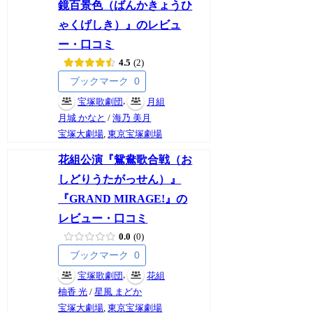
鏡百景色（ばんかきょうひ
ゃくげしき）』のレビュ
ー・口コミ
4.5
2
ブックマーク
0
,
宝塚歌劇団
月組
月城 かなと
/
海乃 美月
宝塚大劇場
,
東京宝塚劇場
花組公演『鴛鴦歌合戦（お
しどりうたがっせん）』
『GRAND MIRAGE!』の
レビュー・口コミ
0.0
0
ブックマーク
0
,
宝塚歌劇団
花組
柚香 光
/
星風 まどか
宝塚大劇場
,
東京宝塚劇場