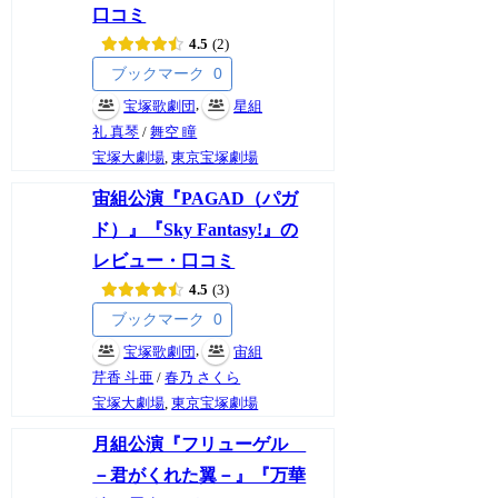
口コミ
4.5
2
ブックマーク
0
,
宝塚歌劇団
星組
礼 真琴
/
舞空 瞳
宝塚大劇場
,
東京宝塚劇場
宙組公演『PAGAD（パガ
ド）』『Sky Fantasy!』の
レビュー・口コミ
4.5
3
ブックマーク
0
,
宝塚歌劇団
宙組
芹香 斗亜
/
春乃 さくら
宝塚大劇場
,
東京宝塚劇場
月組公演『フリューゲル
－君がくれた翼－』『万華