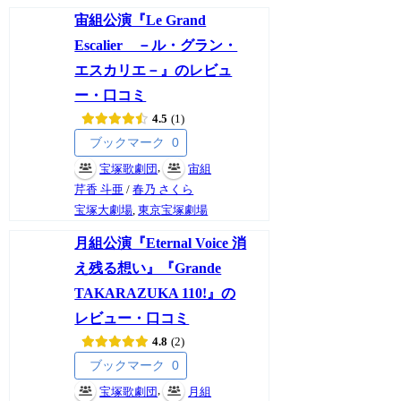
宙組公演『Le Grand
Escalier －ル・グラン・
エスカリエ－』のレビュ
ー・口コミ
4.5
1
ブックマーク
0
,
宝塚歌劇団
宙組
芹香 斗亜
/
春乃 さくら
宝塚大劇場
,
東京宝塚劇場
月組公演『Eternal Voice 消
え残る想い』『Grande
TAKARAZUKA 110!』の
レビュー・口コミ
4.8
2
ブックマーク
0
,
宝塚歌劇団
月組