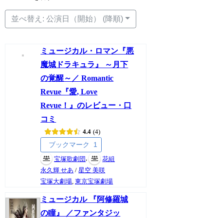
並べ替え: 公演日（開始） (降順)
ミュージカル・ロマン『悪
魔城ドラキュラ』 ～月下
の覚醒～／ Romantic
Revue『愛, Love
Revue！』のレビュー・口
コミ
4.4
4
ブックマーク
1
,
宝塚歌劇団
花組
永久輝 せあ
/
星空 美咲
宝塚大劇場
,
東京宝塚劇場
ミュージカル 『阿修羅城
の瞳』 ／ファンタジッ