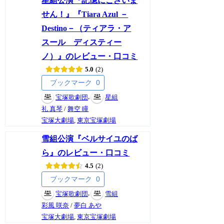
星組公演『記憶にございま
せん！』『Tiara Azul －
Destino－（ティアラ・ア
スール ディスティー
ノ）』のレビュー・口コミ
5.0
2
ブックマーク
0
,
宝塚歌劇団
星組
礼 真琴
/
舞空 瞳
宝塚大劇場
,
東京宝塚劇場
雪組公演『ベルサイユのば
ら』のレビュー・口コミ
4.5
2
ブックマーク
0
,
宝塚歌劇団
雪組
彩風 咲奈
/
夢白 あや
宝塚大劇場
,
東京宝塚劇場