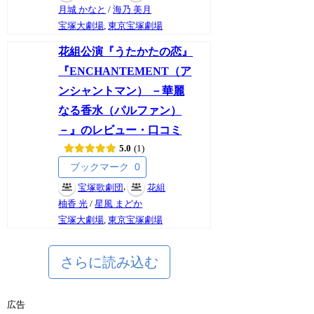
月城 かなと
/
海乃 美月
宝塚大劇場
,
東京宝塚劇場
花組公演『うたかたの恋』
『ENCHANTEMENT（ア
ンシャントマン） －華麗
なる香水（パルファン）
－』のレビュー・口コミ
5.0
1
ブックマーク
0
,
宝塚歌劇団
花組
柚香 光
/
星風 まどか
宝塚大劇場
,
東京宝塚劇場
さらに読み込む
広告