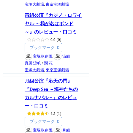
宝塚大劇場
,
東京宝塚劇場
宙組公演『カジノ・ロワイ
ヤル ～我が名はボンド
～』のレビュー・口コミ
0.0
0
ブックマーク
0
,
宝塚歌劇団
宙組
真風 涼帆
/
潤 花
宝塚大劇場
,
東京宝塚劇場
月組公演『応天の門』
『Deep Sea －海神たちの
カルナバル－』のレビュ
ー・口コミ
4.5
1
ブックマーク
0
,
宝塚歌劇団
月組