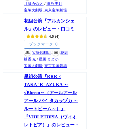
月城 かなと
/
海乃 美月
宝塚大劇場
,
東京宝塚劇場
花組公演『アルカンシェ
ル』のレビュー・口コミ
4.6
4
ブックマーク
0
,
宝塚歌劇団
花組
柚香 光
/
星風 まどか
宝塚大劇場
,
東京宝塚劇場
星組公演『RRR ×
TAKA"R"AZUKA ～
√Bheem～（アールアール
アール バイ タカラヅカ ～
ルートビーム～）』
『VIOLETOPIA（ヴィオ
レトピア）』のレビュー・