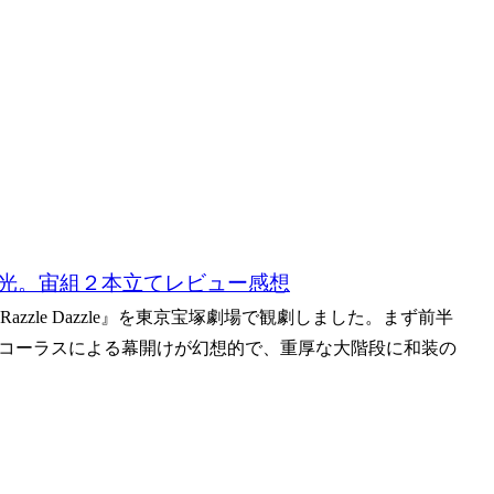
光。宙組２本立てレビュー感想
zle Dazzle』を東京宝塚劇場で観劇しました。まず前半
宙組コーラスによる幕開けが幻想的で、重厚な大階段に和装の