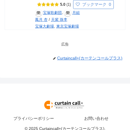
ブックマーク
0
5.0
1
,
宝塚歌劇団
月組
鳳月 杏
/
天紫 珠李
宝塚大劇場
,
東京宝塚劇場
広告
Curtaincall+(カーテンコールプラス)
プライバシーポリシー
お問い合わせ
© 2025 Curtaincall+(カーテンコールプラス).