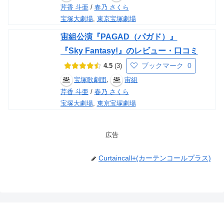
芹香 斗亜
/
春乃 さくら
宝塚大劇場
,
東京宝塚劇場
宙組公演『PAGAD（パガド）』
『Sky Fantasy!』のレビュー・口コミ
ブックマーク
0
4.5
3
,
宝塚歌劇団
宙組
芹香 斗亜
/
春乃 さくら
宝塚大劇場
,
東京宝塚劇場
広告
Curtaincall+(カーテンコールプラス)