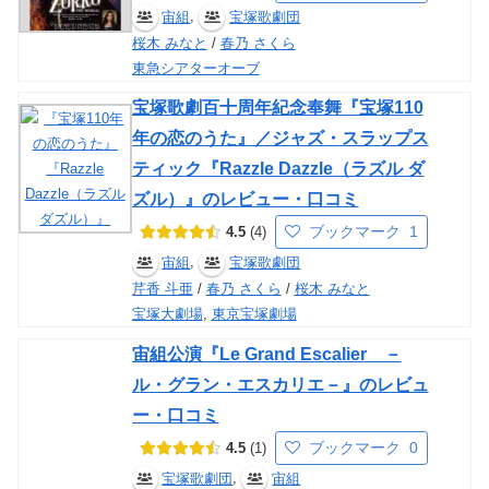
,
宙組
宝塚歌劇団
桜木 みなと
/
春乃 さくら
東急シアターオーブ
宝塚歌劇百十周年紀念奉舞『宝塚110
年の恋のうた』／ジャズ・スラップス
ティック『Razzle Dazzle（ラズル ダ
ズル）』のレビュー・口コミ
ブックマーク
1
4.5
4
,
宙組
宝塚歌劇団
芹香 斗亜
/
春乃 さくら
/
桜木 みなと
宝塚大劇場
,
東京宝塚劇場
宙組公演『Le Grand Escalier －
ル・グラン・エスカリエ－』のレビュ
ー・口コミ
ブックマーク
0
4.5
1
,
宝塚歌劇団
宙組