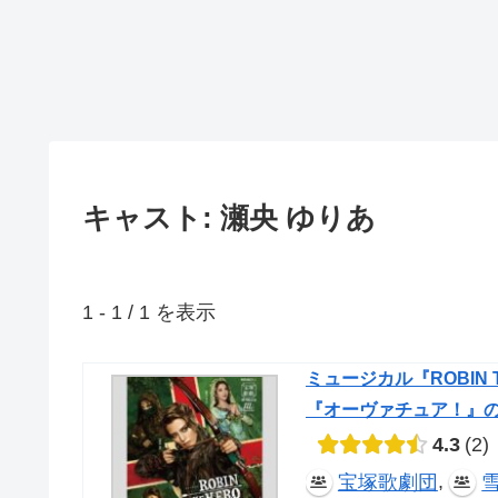
キャスト: 瀬央 ゆりあ
1 - 1 / 1 を表示
ミュージカル『ROBIN
『オーヴァチュア！』
4.3
2
,
宝塚歌劇団