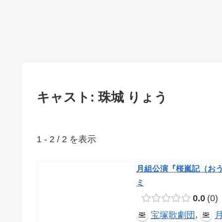
キャスト: 珠城 りょう
1 - 2 / 2 を表示
月組公演『桜嵐記（おうら
ミ
0.0
0
,
宝塚歌劇団