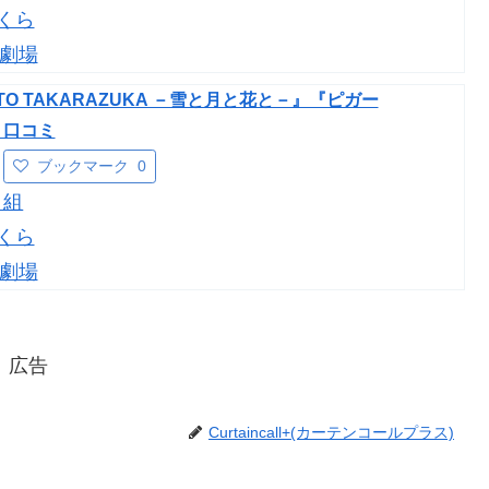
くら
劇場
TO TAKARAZUKA －雪と月と花と－』『ピガー
・口コミ
ブックマーク
0
月組
くら
劇場
広告
Curtaincall+(カーテンコールプラス)