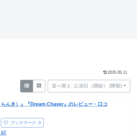
2025.05.11
並べ替え: 公演日（開始） (降順)
んき）』『Dream Chaser』のレビュー・口コ
ブックマーク
0
月組