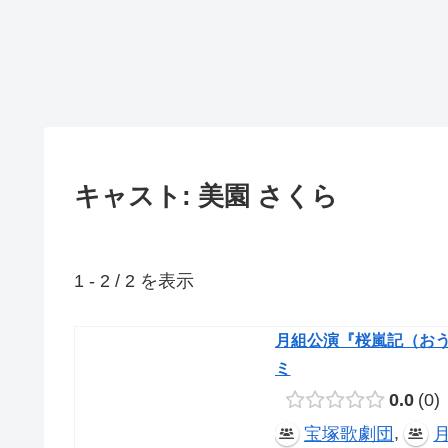
キャスト: 美園 さくら
1 - 2 / 2 を表示
月組公演『桜嵐記（おうら
ミ
0.0
0
,
宝塚歌劇団