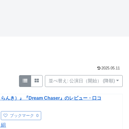
2025.05.11
並べ替え: 公演日（開始） (降順)
んき）』『Dream Chaser』のレビュー・口コ
ブックマーク
0
月組