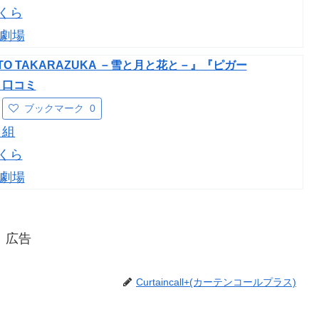
くら
劇場
TO TAKARAZUKA －雪と月と花と－』『ピガー
・口コミ
ブックマーク
0
月組
くら
劇場
広告
Curtaincall+(カーテンコールプラス)