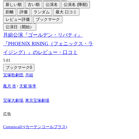
新しい順
古い順
公演名
公演名 (降順)
距離
評価
ランダム
最大 口コミ
レビュー評価
ブックマーク
公演日（開始）
月組公演『ゴールデン・リバティ』
『PHOENIX RISING（フェニックス・ラ
イジング）』のレビュー・口コミ
5.0
1
ブックマーク
0
宝塚歌劇団
,
月組
鳳月 杏
/
天紫 珠李
宝塚大劇場
,
東京宝塚劇場
広告
Curtaincall+(カーテンコールプラス)