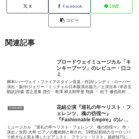
X
Facebook
LINE
コピー
関連記事
ブロードウェイミュージカル「キ
ンキーブーツ」のレビュー・口コ
ミ
脚本/ハーヴェイ・ファイアスタイン音楽・作詞/シンディ・ローパー
演出・振付/ジェリー・ミッチェル日本版演出協力／上演台本 /岸谷五
朗訳詞/森 雪之丞東 啓介・有澤 樟太郎甲斐 翔真 ・ 松下 優也田村 芽
実 ・ 清水 くるみ熊谷 彩春、大山...
花組公演『巡礼の年〜リスト・フ
宝塚歌劇団
ェレンツ、魂の彷徨〜』
『Fashionable Empire』のレビ
ュー・口コミ
ミュージカル 『巡礼の年〜リスト・フェレンツ、魂の彷徨〜』 作・
演出／生田 大和 ピアノの魔術師と称され、19世紀初頭のヨーロッパ
で絶大な人気を博したピアニスト、フランツ・リスト。超絶技巧に彩