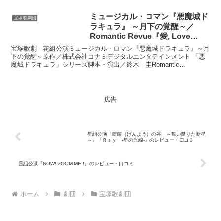
ミュージカル・ロマン『悪魔城ド
宝塚歌劇団
ラキュラ』 ～月下の覚醒～／
Romantic Revue『愛, Love
Revue！』のレビュー・口コミ
宝塚歌劇 花組公演ミュージカル・ロマン『悪魔城ドラキュラ』～月
下の覚醒～原作／株式会社コナミデジタルエンタテインメント 「悪
魔城ドラキュラ」シリーズ脚本・演出／鈴木 圭Romantic
Revue『愛, Love Revue！』作・演出／岡...
広告
星組公演『眩耀（げんよう）の谷 ～舞い降りた新星
～』『Ｒａｙ -星の光線-』のレビュー・口コミ
雪組公演『NOW! ZOOM ME!!』のレビュー・口コミ
ホーム
劇団
宝塚歌劇団