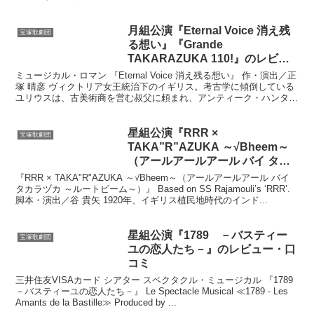
られた情熱的な演奏と、女性達を虜にしてやまない類...
月組公演『Eternal Voice 消え残
宝塚歌劇団
る想い』『Grande
TAKARAZUKA 110!』のレビュ
ー・口コミ
ミュージカル・ロマン 『Eternal Voice 消え残る想い』 作・演出／正
塚 晴彦 ヴィクトリア女王統治下のイギリス。考古学に傾倒している
ユリウスは、古美術商を営む叔父に頼まれ、アンティーク・ハンター
として各地を飛び回る生活を送ってい...
星組公演『RRR ×
宝塚歌劇団
TAKA”R”AZUKA ～√Bheem～
（アールアールアール バイ タカ
ラヅカ ～ルートビーム～）』
『RRR × TAKA"R"AZUKA ～√Bheem～（アールアールアール バイ
『VIOLETOPIA（ヴィオレトピ
タカラヅカ ～ルートビーム～）』 Based on SS Rajamouli’s ‘RRR’.
脚本・演出／谷 貴矢 1920年、イギリス植民地時代のインド...
ア）』のレビュー・口コミ
星組公演『1789 －バスティー
宝塚歌劇団
ユの恋人たち－』のレビュー・口
コミ
三井住友VISAカード シアター スペクタクル・ミュージカル 『1789
－バスティーユの恋人たち－』 Le Spectacle Musical ≪1789 - Les
Amants de la Bastille≫ Produced by ...