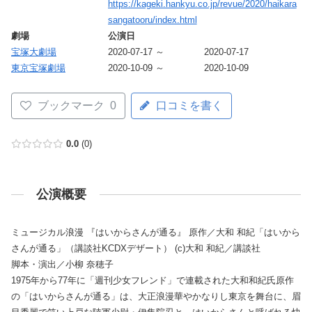
https://kageki.hankyu.co.jp/revue/2020/haikara
sangatooru/index.html
劇場
公演日
宝塚大劇場
2020-07-17 ～
2020-07-17
東京宝塚劇場
2020-10-09 ～
2020-10-09
ブックマーク
0
口コミを書く
0.0
0
公演概要
ミュージカル浪漫 『はいからさんが通る』 原作／大和 和紀「はいから
さんが通る」（講談社KCDXデザート） (c)大和 和紀／講談社
脚本・演出／小柳 奈穂子
1975年から77年に「週刊少女フレンド」で連載された大和和紀氏原作
の「はいからさんが通る」は、大正浪漫華やかなりし東京を舞台に、眉