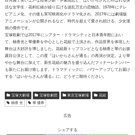
目秀麗で笑い上戸な陸軍少尉・伊集院忍と、はいからさんと呼ばれる快
活な女学生・花村紅緒が繰り広げる波乱万丈の恋物語。1978年にテレ
ビアニメ化、その後も実写映画化やドラマ化され、2017年には劇場版
アニメーションが公開されるなど、時代を超えて愛され続ける、少女漫
画の傑作です。
宝塚歌劇では2017年にシアター・ドラマシティと日本青年館におい
て、柚香光と華優希を中心とした花組で上演され、作品世界を体現した
舞台は大好評を博しました。花組新トップコンビとなる柚香と華のお披
露目公演として、この度『はいからさんが通る』の再演が決定。より華
やかな舞台に加えて、新生花組の魅力を盛り込んだフィナーレナンバー
も新たにお届け致します。ドラマティックに、パワーアップしてお届け
する『はいからさんが通る』に、どうぞご期待ください。
宝塚大劇場
宝塚歌劇団
東京宝塚劇場
花組
柚香 光
華 優希
広告
シェアする