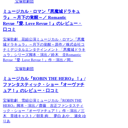
宝塚歌劇団
ミュージカル・ロマン『悪魔城ドラキュ
ラ』 ～月下の覚醒～／ Romantic
Revue『愛, Love Revue！』のレビュー・
口コミ
宝塚歌劇 花組公演ミュージカル・ロマン『悪魔
城ドラキュラ』～月下の覚醒～原作／株式会社コ
ナミデジタルエンタテインメント 「悪魔城ドラキ
ュラ」シリーズ脚本・演出／鈴木 圭Romantic
Revue『愛, Love Revue！』作・演出／岡...
宝塚歌劇団
ミュージカル『ROBIN THE HERO』！』/
ファンタスティック・ショー『オーヴァチ
ュア！』のレビュー・口コミ
宝塚歌劇 雪組公演ミュージカル『ROBIN THE
HERO』脚本・演出／齋藤 吉正ファンタスティ
ック・ショー『オーヴァチュア！』作・演出／三
木 章雄キャスト／朝美 絢 、 夢白 あや 、瀬央 ゆ
りあ