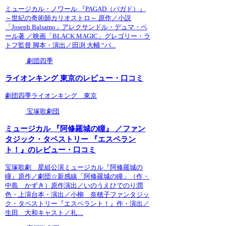
ミュージカル・ノワール 『PAGAD（パガド）』
～世紀の奇術師カリオストロ～ 原作／小説
「Joseph Balsamo」アレクサンドル・デュマ・ペ
ール著 ／映画「BLACK MAGIC」グレゴリー・ラ
トフ監督 脚本・演出／田渕 大輔 “パ...
劇団四季
ライオンキング 東京のレビュー・口コミ
劇団四季ライオンキング 東京
宝塚歌劇団
ミュージカル 『阿修羅城の瞳』 ／ファン
タジック・タペストリー 『エスペラン
ト！』のレビュー・口コミ
宝塚歌劇 星組公演ミュージカル『阿修羅城の
瞳』原作／劇団☆新感線「阿修羅城の瞳」（作・
中島 かずき）原作演出／いのうえひでのり潤
色・上演台本・演出／小柳 奈穂子ファンタジッ
ク・タペストリー『エスペラント！』作・演出／
生田 大和キャスト／礼 ...