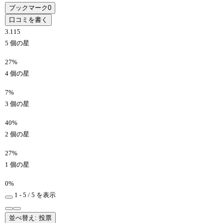
ブックマーク
0
口コミを書く
3.1
15
5 個の星
27%
4 個の星
7%
3 個の星
40%
2 個の星
27%
1 個の星
0%
1 - 5 / 5 を表示
並べ替え: 投票