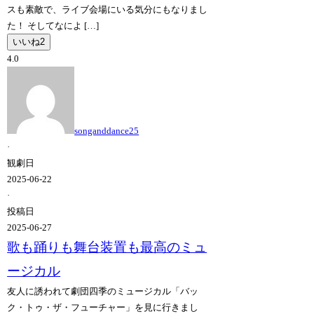
スも素敵で、ライブ会場にいる気分にもなりまし
た！ そしてなによ […]
いいね
2
4.0
songanddance25
·
観劇日
2025-06-22
·
投稿日
2025-06-27
歌も踊りも舞台装置も最高のミュ
ージカル
友人に誘われて劇団四季のミュージカル「バッ
ク・トゥ・ザ・フューチャー」を見に行きまし