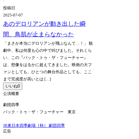
·
投稿日
2025-07-07
あのデロリアンが動き出した瞬
間、鳥肌が止まらなかった
「まさか本当にデロリアンが飛ぶなんて…！」 観
劇中、私は何度も心の中で叫びました。それくら
い、この『バック・トゥ・ザ・フューチャー』
は、想像をはるかに超えてきました。映画の大フ
ァンとしても、ひとつの舞台作品としても、ここ
まで完成度が高いとは […]
いいね
0
公演概要
劇団四季
バック・トゥ・ザ・フューチャー 東京
JR東日本四季劇場［秋］
劇団四季
広告