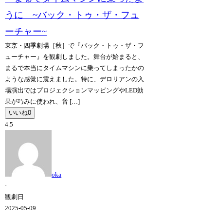
うに」~バック・トゥ・ザ・フュ
ーチャー~
東京・四季劇場［秋］で『バック・トゥ・ザ・フ
ューチャー』を観劇しました。舞台が始まると、
まるで本当にタイムマシンに乗ってしまったかの
ような感覚に震えました。特に、デロリアンの入
場演出ではプロジェクションマッピングやLED効
果が巧みに使われ、音 […]
いいね
0
4.5
oka
·
観劇日
2025-05-09