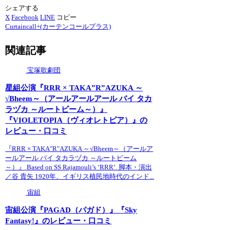
シェアする
X
Facebook
LINE
コピー
Curtaincall+(カーテンコールプラス)
関連記事
宝塚歌劇団
星組公演『RRR × TAKA”R”AZUKA ～
√Bheem～（アールアールアール バイ タカ
ラヅカ ～ルートビーム～）』
『VIOLETOPIA（ヴィオレトピア）』の
レビュー・口コミ
『RRR × TAKA"R"AZUKA ～√Bheem～（アールア
ールアール バイ タカラヅカ ～ルートビーム
～）』 Based on SS Rajamouli’s ‘RRR’. 脚本・演出
／谷 貴矢 1920年、イギリス植民地時代のインド...
宙組
宙組公演『PAGAD（パガド）』『Sky
Fantasy!』のレビュー・口コミ