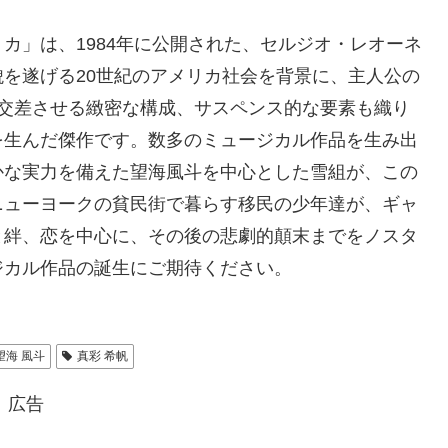
カ」は、1984年に公開された、セルジオ・レオーネ
を遂げる20世紀のアメリカ社会を背景に、主人公の
を交差させる緻密な構成、サスペンス的な要素も織り
を生んだ傑作です。数多のミュージカル作品を生み出
かな実力を備えた望海風斗を中心とした雪組が、この
ニューヨークの貧民街で暮らす移民の少年達が、ギャ
と絆、恋を中心に、その後の悲劇的顛末までをノスタ
ジカル作品の誕生にご期待ください。
望海 風斗
真彩 希帆
広告