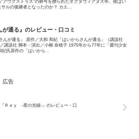
“アウグストゥス”の称号を贈られたオクタヴィアヌス帝。彼はい
ルの後継者となったのか？ カエ...
んが通る』のレビュー・口コミ
さんが通る』 原作／大和 和紀「はいからさんが通る」（講談社
和紀／講談社 脚本・演出／小柳 奈穂子 1975年から77年に「週刊少女
紀氏原作の「はいから...
広告
『Ｒａｙ -星の光線-』のレビュー・口