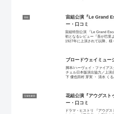
宙組公演『Le Grand
宙組
ー・口コミ
宙組特別公演 『Le Grand 
初となるレビュー『吾が巴里
1927年に上演されて以降、様々
ブロードウェイミュー
脚本/ハーヴェイ・ファイアス
チェル日本版演出協力／上演台本
下 優也田村 芽実 ・ 清水 くる
花組公演『アウグストゥス
宝塚歌劇団
ー・口コミ
ドラマ・ヒストリ 『アウグス