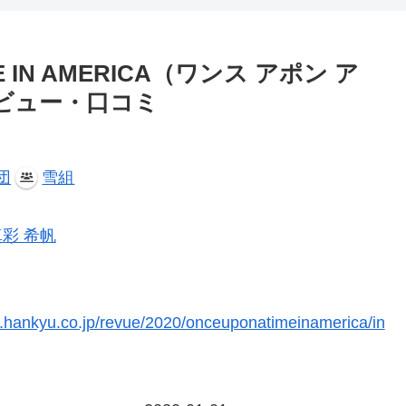
E IN AMERICA（ワンス アポン ア
レビュー・口コミ
団
雪組
真彩 希帆
ki.hankyu.co.jp/revue/2020/onceuponatimeinamerica/in