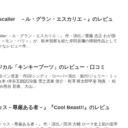
 Escalier －ル・グラン・エスカリエ－』のレビュ
Escalier －ル・グラン・エスカリエ－』 作・演出／齋藤 吉正 わが国
よ＜モン・パリ＞』が、欧米視察を経た岸田辰彌の帰朝作品として
なレビュー作...
ジカル「キンキーブーツ」のレビュー・口コミ
タイン音楽・作詞/シンディ・ローパー演出・振付/ジェリー・ミッ
 /岸谷五朗訳詞/森 雪之丞東 啓介・有澤 樟太郎甲斐 翔真 ・ 松
み熊谷 彩春、大山...
－尊厳ある者－』『Cool Beast!!』のレビュ
トゥス－尊厳ある者－』 作・演出／田渕 大輔 ローマ史上初の皇帝