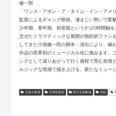
修一郎
「ワンス・アポン・ア・タイム・イン・アメリ
監督によるギャング映画。凄まじい勢いで変貌
少年期、青年期、初老期という3つの時間軸
交ぜたドラマティックな展開が熱狂的ファン
してきた小池修一郎の脚本・演出により、確
作品の世界初のミュージカル化に挑みます。
ングとして成りあがって行く過程で育む友情
ルジックな情感で描き上げる、新たなミュー
宝塚大劇場
宝塚歌劇団
東京宝塚劇場
雪組