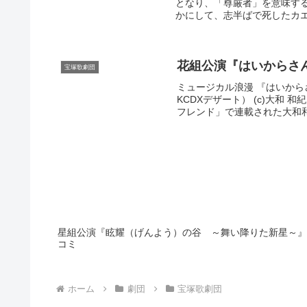
となり、「尊厳者」を意味する
かにして、志半ばで死したカエサ
花組公演『はいからさ
宝塚歌劇団
ミュージカル浪漫 『はいから
KCDXデザート） (c)大和 
フレンド」で連載された大和和
星組公演『眩耀（げんよう）の谷 ～舞い降りた新星～』
コミ
ホーム
劇団
宝塚歌劇団