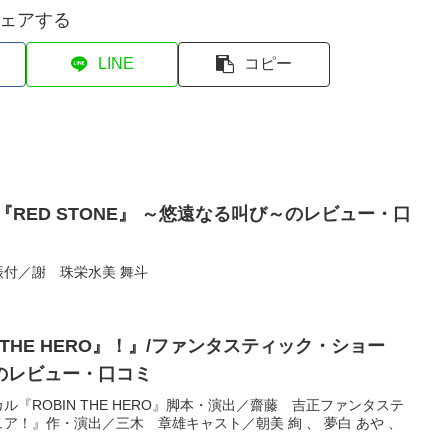
ェアする
LINE
コピー
『RED STONE』 ～悠遠なる叫び～のレビュー・口
付／謝 珠栄水美 舞斗
 THE HERO』！』/ファンタスティック・ショー
のレビュー・口コミ
『ROBIN THE HERO』脚本・演出／齋藤 吉正ファンタステ
ア！』作・演出／三木 章雄キャスト／朝美 絢 、 夢白 あや 、