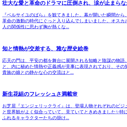
壮大な愛と革命のドラマに圧倒され、涙が止まらな
『ベルサイユのばら』を観てきました。幕が開いた瞬間から
革命の激動の時代にぐっと入り込んでしまいました。オスカ
人の関係性に思わず胸が熱くな...
知と情熱が交差する、雅な歴史絵巻
応天の門は、平安の都を舞台に展開される知略と陰謀の物語
と、内に秘めた情熱や正義感が見事に表現されており、その
貴族の娘との静かな心の交流はと...
新生花組のフレッシュさ満載🌸
お芝居『エンジェリックライ』は、登場人物それぞれのビジ
と世界観がよく似合っていて、見ていてときめきました✨特
ふれるキャラクターたちの掛け...