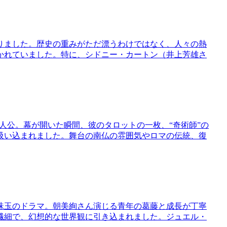
りました。歴史の重みがただ漂うわけではなく、人々の熱
かれていました。特に、シドニー・カートン（井上芳雄さ
主人公。幕が開いた瞬間、彼のタロットの一枚、“奇術師”の
吸い込まれました。舞台の南仏の雰囲気やロマの伝統、復
つ珠玉のドラマ。朝美絢さん演じる青年の葛藤と成長が丁寧
繊細で、幻想的な世界観に引き込まれました。ジュエル・