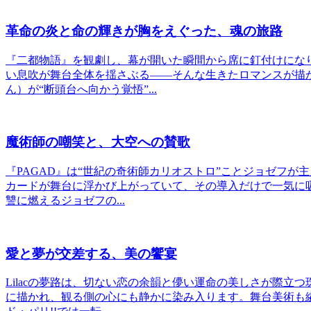
革命の炎と命の輝きが胸をえぐった、魂の旅路
『二都物語』を観劇し、幕が開いた瞬間から席に釘付けにな
い息吹が舞台全体を揺さぶる――そんな生きたロマンスが描
ん）が“断頭台へ向かう覚悟”...
魔術師の嘲笑と、大空への賛歌
『PAGAD』は“世紀の奇術師カリオストロ”ことジョゼフが
カードが舞台に浮かび上がっていて、その導入だけで一気に
讐に燃えるジョゼフの...
愛と夢が交差する、美の饗宴
Lilacの夢路は、切ない恋の余韻と儚い運命の美しさが際立
に描かれ、観る側の心にも静かに染み入ります。舞台美術も