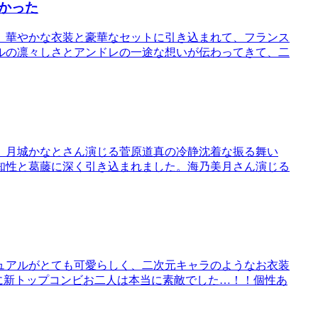
かった
、華やかな衣装と豪華なセットに引き込まれて、フランス
ルの凛々しさとアンドレの一途な想いが伝わってきて、二
。月城かなとさん演じる菅原道真の冷静沈着な振る舞い
知性と葛藤に深く引き込まれました。海乃美月さん演じる
ュアルがとても可愛らしく、二次元キャラのようなお衣装
に新トップコンビお二人は本当に素敵でした…！！個性あ