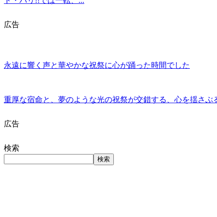
ド・パリ!!では一転、...
広告
永遠に響く声と華やかな祝祭に心が踊った時間でした
重厚な宿命と、夢のような光の祝祭が交錯する、心を揺さぶ
広告
検索
検索