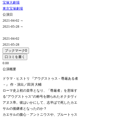
宝塚大劇場
東京宝塚劇場
公演日
2021-04-02 ～
2021-05-28 ～
2021-04-02
2021-05-28
ブックマーク
0
口コミを書く
0.0
0
公演概要
ドラマ・ヒストリ 『アウグストゥス－尊厳ある者
－』 作・演出／田渕 大輔
ローマ史上初の皇帝となり、「尊厳者」を意味す
る“アウグストゥス”の称号を贈られたオクタヴィ
アヌス帝。彼はいかにして、志半ばで死したカエ
サルの後継者となったのか？
カエサルの腹心・アントニウスや、ブルートゥス