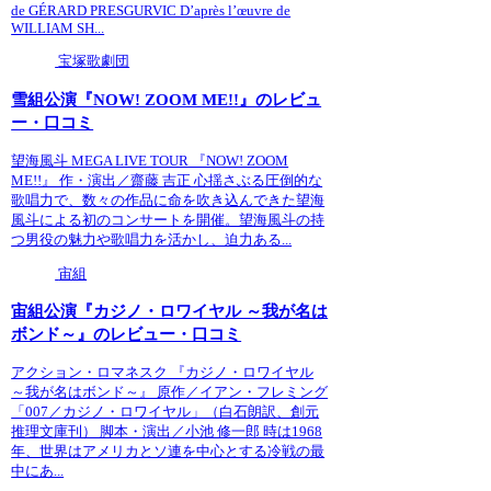
de GÉRARD PRESGURVIC D’après l’œuvre de
WILLIAM SH...
宝塚歌劇団
雪組公演『NOW! ZOOM ME!!』のレビュ
ー・口コミ
望海風斗 MEGA LIVE TOUR 『NOW! ZOOM
ME!!』 作・演出／齋藤 吉正 心揺さぶる圧倒的な
歌唱力で、数々の作品に命を吹き込んできた望海
風斗による初のコンサートを開催。望海風斗の持
つ男役の魅力や歌唱力を活かし、迫力ある...
宙組
宙組公演『カジノ・ロワイヤル ～我が名は
ボンド～』のレビュー・口コミ
アクション・ロマネスク 『カジノ・ロワイヤル
～我が名はボンド～』 原作／イアン・フレミング
「007／カジノ・ロワイヤル」（白石朗訳、創元
推理文庫刊） 脚本・演出／小池 修一郎 時は1968
年、世界はアメリカとソ連を中心とする冷戦の最
中にあ...