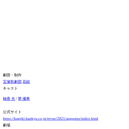
劇団・制作
宝塚歌劇団
花組
キャスト
柚香 光
/
華 優希
公式サイト
https://kageki.hankyu.co.jp/revue/2021/augustus/index.html
劇場