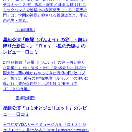
チコミックス刊） 脚本・演出／田渕 大輔 月刊コ
ミックバンチで連載中の灰原薬氏による「応天の
門」は、学問の神様と称される菅原道真と、平安
の色男・在原...
宝塚歌劇団
星組公演『眩耀（げんよう）の谷 ～舞い
降りた新星～』『Ｒａｙ -星の光線-』の
レビュー・口コミ
幻想歌舞録 『眩耀（げんよう）の谷 ～舞い降り
た新星～』 作・演出・振付／謝 珠栄 紀元前の中
国大陸に西の地からやってきた流浪の民“汶（ブ
ン）族”は、彼らの神“瑠璃瑠（ルリル）”の使いに
導かれ、豊かな自然と土壌を持つ“亜里（ア
リ）”という地...
宝塚歌劇団
星組公演『ロミオとジュリエット』のレビ
ュー・口コミ
三井住友VISAカード ミュージカル 『ロミオとジ
ュリエット』 Roméo & Juliette Le spectacle musical