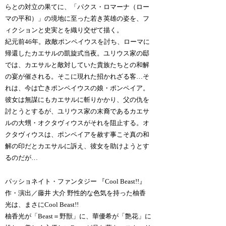
らとの対立の果てに、「パクス・ロマーナ（ロー
マの平和）」の境地に至った若き英雄の姿を、フ
ィクションと史実とを織り交ぜて描く。
紀元前46年。政敵ポンペイウスを討ち、ローマに
帰還したカエサルの凱旋式当夜。ユリウス家の邸
では、カエサルと敵対していた貴族たちとの和解
の宴が催される。そこに現れた招かれざる客…そ
れは、今は亡きポンペイウスの娘・ポンペイア。
彼女は無謀にもカエサルに斬りかかり、父の仇を
討とうとするが、ユリウス家の末裔であるカエサ
ルの大甥・オクタヴィウスがそれを阻止する。オ
クタヴィウスは、ポンペイアを赦す事こそ真の和
解の印だとカエサルに訴え、彼女を助けようとす
るのだが…
パッショネイト・ファンタジー 『Cool Beast!!』
作・演出／藤井 大介 野性的な色気を持った柚香
光は、まさにCool Beast!!
柚香光が「Beast＝野獣」に、華優希が「艶花」に