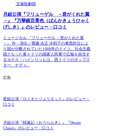
宝塚歌劇団
月組公演『フリューゲル －君がくれた翼
－』『万華鏡百景色（ばんかきょうひゃく
げしき）』のレビュー・口コミ
ミュージカル 『フリューゲル －君がくれた翼
－』 作・演出／齋藤 吉正 冷戦下の東西対立によ
り国が分断されていた1988年のドイツ。社会主義
国となった東ドイツの国家人民軍で広報を担当す
るヨナス・ハインリッヒは、西ドイツのポップス
ター、ナディ...
広告
星組公演『ロミオとジュリエット』のレビュー・
口コミ
月組公演『桜嵐記（おうらんき）』『Dream
Chaser』のレビュー・口コミ