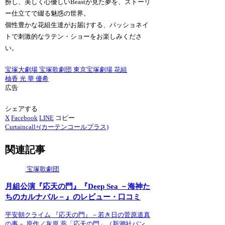
扮し、美しく心優しいBeastが見た夢を、ストーリ
ー仕立てで綴る魅惑の世界。
個性豊かな花組生達がお届けする、パッショネイ
トで刺激的なラテン・ショーをお楽しみくださ
い。
宝塚大劇場
宝塚歌劇団
東京宝塚劇場
花組
柚香 光
華 優希
広告
シェアする
X
Facebook
LINE
コピー
Curtaincall+(カーテンコールプラス)
関連記事
宝塚歌劇団
月組公演『応天の門』『Deep Sea －海神た
ちのカルナバル－』のレビュー・口コミ
平安朝クライム 『応天の門』－若き日の菅原道真
の事－ 原作／灰原 薬「応天の門」（新潮社バン