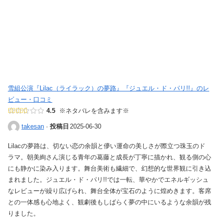
雪組公演『Lilac（ライラック）の夢路』『ジュエル・ド・パリ!!』のレ
ビュー・口コミ
4.5
※ネタバレを含みます※
·
投稿日
2025-06-30
takesan
Lilacの夢路は、切ない恋の余韻と儚い運命の美しさが際立つ珠玉のド
ラマ。朝美絢さん演じる青年の葛藤と成長が丁寧に描かれ、観る側の心
にも静かに染み入ります。舞台美術も繊細で、幻想的な世界観に引き込
まれました。ジュエル・ド・パリ!!では一転、華やかでエネルギッシュ
なレビューが繰り広げられ、舞台全体が宝石のように煌めきます。客席
との一体感も心地よく、観劇後もしばらく夢の中にいるような余韻が残
りました。