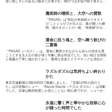
璧に熟しキレのある刀裁きに圧巻され、闇のつばき役の暁千星さんが
恋をした為に阿修羅に転生してしまった後の威圧感溢れるパ...
魔術師の嘲笑と、大空への賛歌
『PAGAD』は“世紀の奇術師カリオスト
ロ”ことジョゼフが主人公。幕が開いた瞬
間、彼のタロットの一枚、“奇術師”のカー
ドが舞台に浮かび上がっていて、その導
入だけで一気に吸い込まれました。舞台
の南仏の雰囲気やロマの伝統、復讐に燃
運命に抗う魂と、空へ舞う歓びの
えるジョゼフの...
二重奏
『PAGAD（パガド）』は、運命に翻弄されながらも自らの信念を貫
こうとする主人公の姿が強く印象に残る作品でした。抗い続ける情熱
と葛藤が丁寧に描かれており、重厚な音楽とドラマチックな演出がそ
の想いをより一層引き立てます。主演の圧倒的な芝居力と...
ラズルダズルは気持ちよい終わり
かた
東京宝塚劇場の1階16列目で観劇しました。『宝塚110年の恋のう
た』は日本物のショー、『Razzle Dazzle（ラズル ダズル）』は演劇
でした。宝塚は数回程度しか見たことない初心者ですが、ショーが先
に来るようなものは初めてでした。『宝塚...
永遠に響く声と華やかな祝祭に心
が踊った時間でした