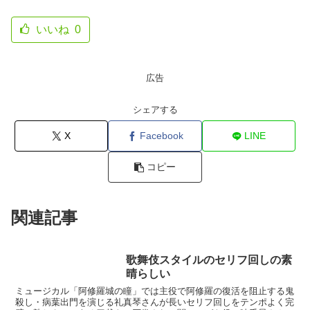
いいね
0
広告
シェアする
X
Facebook
LINE
コピー
関連記事
歌舞伎スタイルのセリフ回しの素
晴らしい
ミュージカル「阿修羅城の瞳」では主役で阿修羅の復活を阻止する鬼
殺し・病葉出門を演じる礼真琴さんが長いセリフ回しをテンポよく完