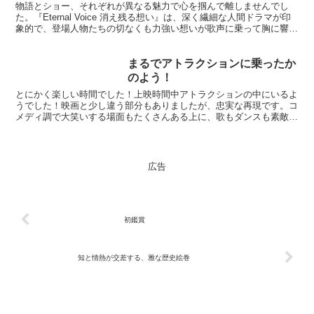
物語とショー、それぞれが異なる魅力で心を掴んで離しませんでし
た。『Eternal Voice 消え残る想い』は、深く繊細な人間ドラマが印
象的で、登場人物たちの切なくも力強い想いが歌声に乗って胸に響き
ました。感情の起伏が丁寧に描かれ、涙を誘う...
まるでアトラクションに乗ったか
のよう！
とにかく楽しい時間でした！上映時間中アトラクションの中にいるよ
うでした！映画と少し違う部分もありましたが、忠実な再現です。コ
メディ調で大笑いする場面もたくさんある上に、歌もダンスも素敵
で、ライブ会場にいる気分にもなりました！そしてなにより驚...
広告
初鑑賞
知と情熱が交差する、雅な歴史絵巻