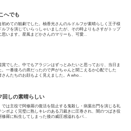
こへでも
は初めての観劇でした。柚香光さんのルドルフが素晴らしく王子様
ドルフを演じていらっしゃいましたが、その時よりもさすがトップ
思います。星風まどかさんのマリーも、可愛...
鑑賞でした。中でもアラジンはずっとみたいと思っており、当日ま
た。一番後ろの席だったので声がちゃんと聞こえるか心配でした
んたちのお顔もよく見えました。A who...
フ回しの素晴らしい
」では主役で阿修羅の復活を阻止する鬼殺し・病葉出門を演じる礼
テンポよく完璧に熟しキレのある刀裁きに圧巻され、闇のつばき役
修羅に転生してしまった後の威圧感溢れるパ...