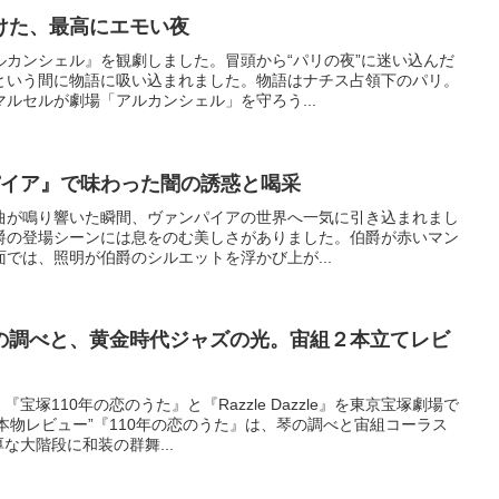
けた、最高にエモい夜
ルカンシェル』を観劇しました。冒頭から“パリの夜”に迷い込んだ
という間に物語に吸い込まれました。物語はナチス占領下のパリ。
ルセルが劇場「アルカンシェル」を守ろう...
パイア』で味わった闇の誘惑と喝采
曲が鳴り響いた瞬間、ヴァンパイアの世界へ一気に引き込まれまし
爵の登場シーンには息をのむ美しさがありました。伯爵が赤いマン
では、照明が伯爵のシルエットを浮かび上が...
の調べと、黄金時代ジャズの光。宙組２本立てレビ
塚110年の恋のうた』と『Razzle Dazzle』を東京宝塚劇場で
本物レビュー”『110年の恋のうた』は、琴の調べと宙組コーラス
な大階段に和装の群舞...