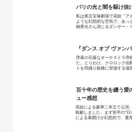
パリの光と闇を駆け抜
私は東京宝塚劇場で花組『ア
ような幻想的な空気で、あっ
柚香光さん演じるダンサー・マ
『ダンス オブ ヴァン
序幕の荘厳なオーケストラ序
た。とりわけ、クロロック伯
トを羽織り銀橋に登場する場面
百十年の歴史を纏う愛
ュー感想
宙組による豪華二本立て公演、『宝
観劇しました。まず前半の“日
による幕開けが幻想的で、重厚