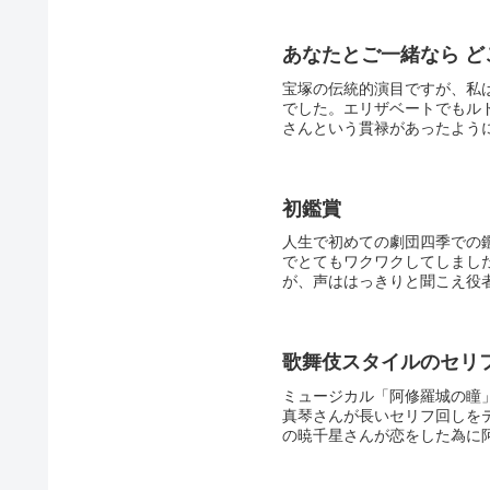
あなたとご一緒なら ど
宝塚の伝統的演目ですが、私
でした。エリザベートでもル
さんという貫禄があったように
初鑑賞
人生で初めての劇団四季での
でとてもワクワクしてしまし
が、声ははっきりと聞こえ役者さ
歌舞伎スタイルのセリ
ミュージカル「阿修羅城の瞳
真琴さんが長いセリフ回しを
の暁千星さんが恋をした為に阿