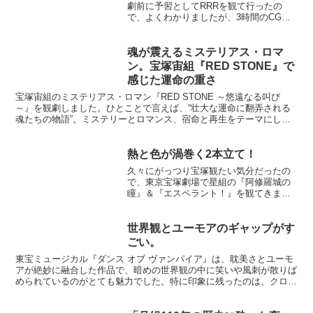
劇前に予習としてRRRを観て行ったの
で、よくわかりましたが、3時間のCGを
駆使した映画を、よく1時間半の舞台にし
たなと本当に感動しました。なによりナ
ートゥが素晴らしく、足の曲がり方と素
魂が震えるミステリアス・ロマ
早さときたら！膝が...
ン。宝塚宙組『RED STONE』で
感じた運命の重さ
宝塚宙組のミステリアス・ロマン『RED STONE ～悠遠なる叫び
～』を観劇しました。ひとことで言えば、“壮大な運命に翻弄される
魂たちの物語”。ミステリーとロマンス、宿命と再生をテーマにし
た、今までの宝塚作品にはあまりなかったタイプのドラマ...
熱と色が渦巻く2本立て！
久々にがっつり宝塚観たい気分だったの
で、東京宝塚劇場で星組の『阿修羅城の
瞳』＆『エスペラント！』を観てきまし
た！まず『阿修羅城の瞳』。一言でいう
と“妖しくて熱い”！礼真琴さん演じる病葉
出門（わくらば でもん）がもうとにかく
世界観とユーモアのギャップがす
かっこよくて、登場...
ごい。
東宝ミュージカル『ダンス オブ ヴァンパイア』は、耽美さとユーモ
アが絶妙に融合した作品で、暗めの世界観の中に笑いや風刺が散りば
められているのがとても魅力でした。特に印象に残ったのは、クロロ
ック伯爵が城でサラを誘惑するシーンです。荘厳な城の装...