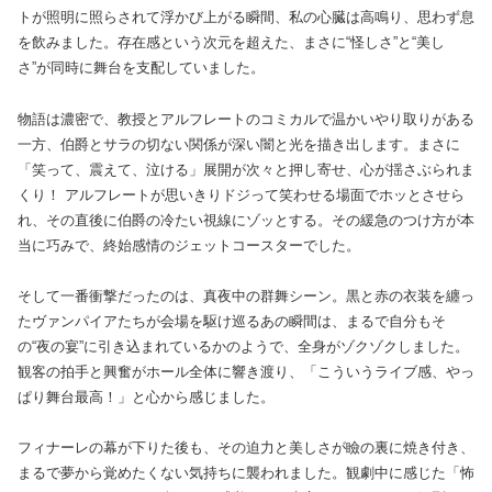
トが照明に照らされて浮かび上がる瞬間、私の心臓は高鳴り、思わず息
を飲みました。存在感という次元を超えた、まさに“怪しさ”と“美し
さ”が同時に舞台を支配していました。
物語は濃密で、教授とアルフレートのコミカルで温かいやり取りがある
一方、伯爵とサラの切ない関係が深い闇と光を描き出します。まさに
「笑って、震えて、泣ける」展開が次々と押し寄せ、心が揺さぶられま
くり！ アルフレートが思いきりドジって笑わせる場面でホッとさせら
れ、その直後に伯爵の冷たい視線にゾッとする。その緩急のつけ方が本
当に巧みで、終始感情のジェットコースターでした。
そして一番衝撃だったのは、真夜中の群舞シーン。黒と赤の衣装を纏っ
たヴァンパイアたちが会場を駆け巡るあの瞬間は、まるで自分もそ
の“夜の宴”に引き込まれているかのようで、全身がゾクゾクしました。
観客の拍手と興奮がホール全体に響き渡り、「こういうライブ感、やっ
ぱり舞台最高！」と心から感じました。
フィナーレの幕が下りた後も、その迫力と美しさが瞼の裏に焼き付き、
まるで夢から覚めたくない気持ちに襲われました。観劇中に感じた「怖