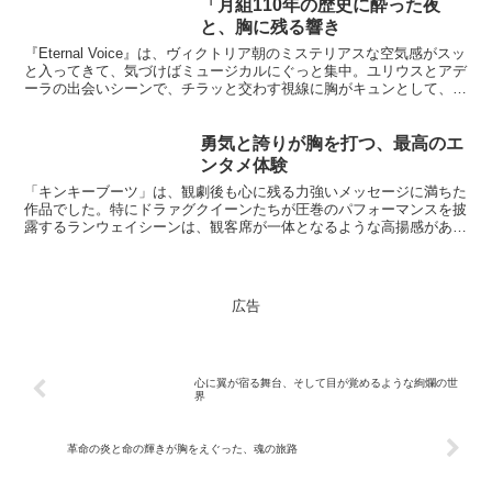
「月組110年の歴史に酔った夜
と、胸に残る響き
『Eternal Voice』は、ヴィクトリア朝のミステリアスな空気感がスッ
と入ってきて、気づけばミュージカルにぐっと集中。ユリウスとアデ
ーラの出会いシーンで、チラッと交わす視線に胸がキュンとして、
「この2人の行く末を見守りたい…」と思って...
勇気と誇りが胸を打つ、最高のエ
ンタメ体験
「キンキーブーツ」は、観劇後も心に残る力強いメッセージに満ちた
作品でした。特にドラァグクイーンたちが圧巻のパフォーマンスを披
露するランウェイシーンは、観客席が一体となるような高揚感があ
り、涙が出るほど感動しました。ローラの存在感とチャーリー...
広告
心に翼が宿る舞台、そして目が覚めるような絢爛の世
界
革命の炎と命の輝きが胸をえぐった、魂の旅路